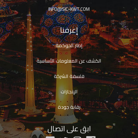
INFO@SIC-KWT.COM
إعرفنا
إطار الحوكمة
الكشف عن المعلومات الأساسية
فلسفة الشركة
الإنجازات
رقابة جودة
ابق على اتصال