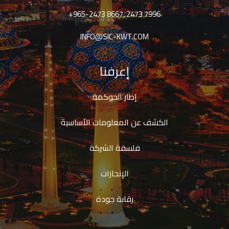
+965-2473 8667, 2473 7996
INFO@SIC-KWT.COM
إعرفنا
إطار الحوكمة
الكشف عن المعلومات الأساسية
فلسفة الشركة
الإنجازات
رقابة جودة