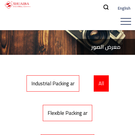
English
معرض الصور
Industrial Packing ar
All
Flexible Packing ar